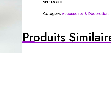
Artificiel
SKU:
MOB 11
100
cm
Category:
Accessoires & Décoration
Produits Similair