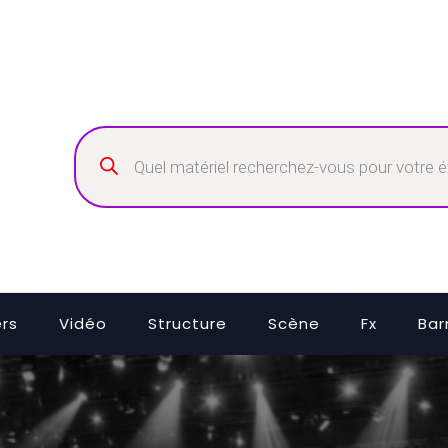
Recherche
de
produits
ers
Vidéo
Structure
Scène
Fx
Bar