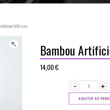
ificiel 100 cm
Bambou Artific
14,00
€
quantité
de
AJOUTER AU PANI
Bambou