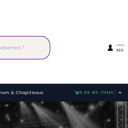
LOGIN
REG.
num & Chapiteaux
0,00 €
0 ITEMS