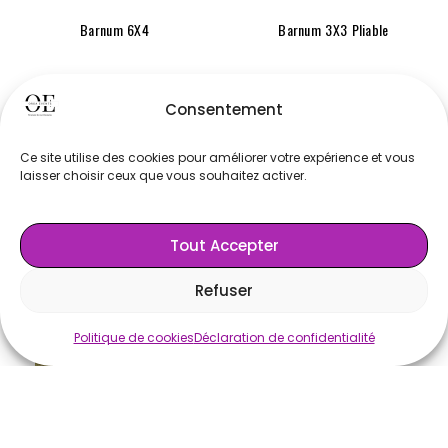
Barnum 6X4
Barnum 3X3 Pliable
Consentement
Ce site utilise des cookies pour améliorer votre expérience et vous
225,00
€
AJOUTER AU
130,00
€
AJOUTER AU
laisser choisir ceux que vous souhaitez activer.
PANIER
PANIER
Tout Accepter
Refuser
Politique de cookies
Déclaration de confidentialité
Barnum 5X8
Leste 70 Kg Béton