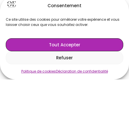
Consentement
5. Base légale du
Ce site utilise des cookies pour améliorer votre expérience et vous
laisser choisir ceux que vous souhaitez activer.
traitement
Tout Accepter
Les traitements de données reposent sur :
Refuser
le consentement de l’utilisateur
l’exécution d’une relation contractuelle
Politique de cookies
Déclaration de confidentialité
l’intérêt légitime de l’entreprise pour
améliorer ses services
6. Durée de
conservation