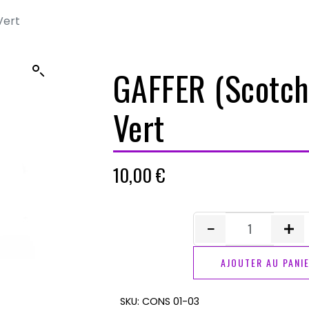
Vert
GAFFER (Scotch
Vert
10,00
€
quantité
de
AJOUTER AU PANI
GAFFER
(Scotch
SKU:
CONS 01-03