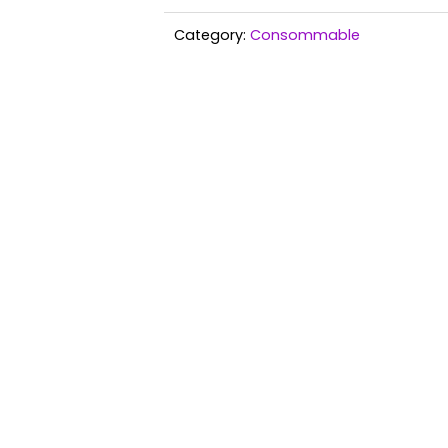
Tissé)
Vert
Category:
Consommable