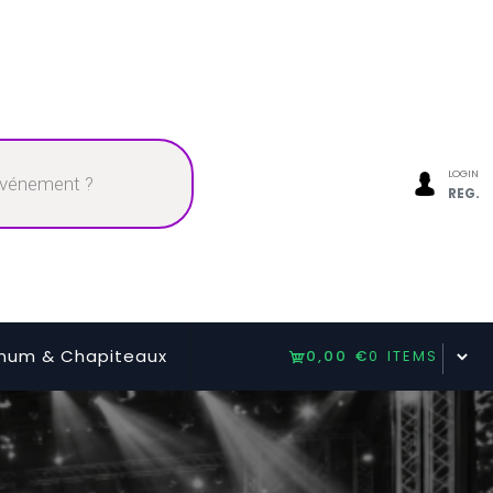
LOGIN
REG.
num & Chapiteaux
0,00 €
0 ITEMS