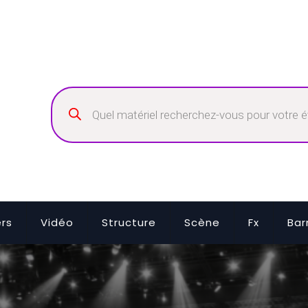
Recherche
de
produits
ers
Vidéo
Structure
Scène
Fx
Bar