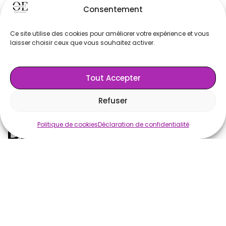
Consentement
quantité
de
Ce site utilise des cookies pour améliorer votre expérience et vous
AJOUTER AU PANIER
House
laisser choisir ceux que vous souhaitez activer.
Lycra
SKU:
MOB 12-2
Noir
Tout Accepter
Mange
Category:
Mobiliers
debout
Refuser
80
Politique de cookies
Déclaration de confidentialité
Produits Similaires