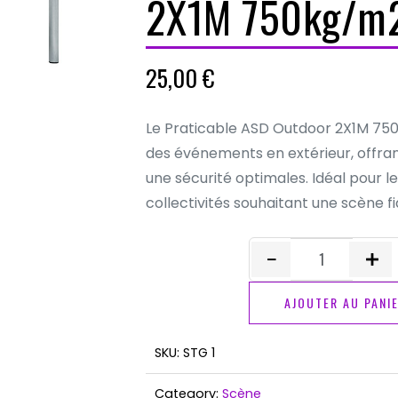
2X1M 750kg/m
25,00
€
Le Praticable ASD Outdoor 2X1M 75
des événements en extérieur, offra
une sécurité optimales. Idéal pour l
collectivités souhaitant une scène fi
quantité
de
AJOUTER AU PANI
Praticable
ASD
SKU:
STG 1
Outdoor
2X1M
Category:
Scène