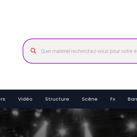
Recherche
de
produits
ers
Vidéo
Structure
Scène
Fx
Bar