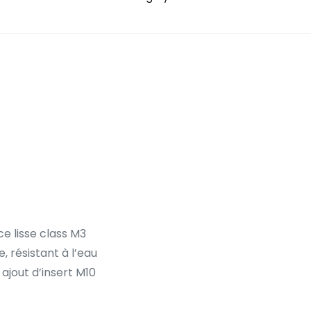
750kg/m2
ce lisse class M3
 résistant à l’eau
 ajout d’insert M10