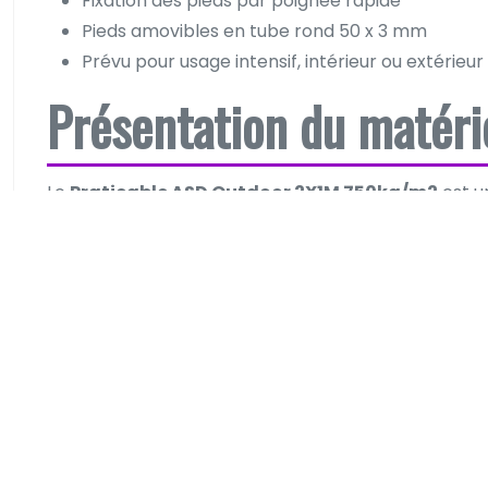
Fixation des pieds par poignée rapide
Pieds amovibles en tube rond 50 x 3 mm
Prévu pour usage intensif, intérieur ou extérieur
Présentation du matéri
Le
Praticable ASD Outdoor 2X1M 750kg/m2
est u
d’événements en extérieur. Sa conception robuste et
même dans des conditions climatiques variées.
Usage
Ce praticable est idéal pour divers types d’événem
lancements de produits
, et des
spectacles
. Sa p
souhaitant organiser des événements mémorables