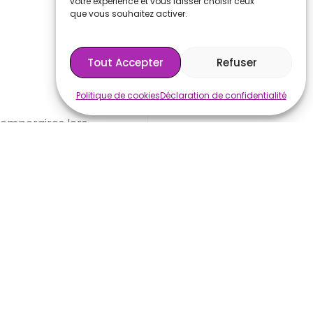
votre expérience et vous laisser choisir ceux
que vous souhaitez activer.
Tout Accepter
Refuser
Politique de cookies
Déclaration de confidentialité
temporaires lors
curisée et durable,
s professionnels
, des
et collectivités