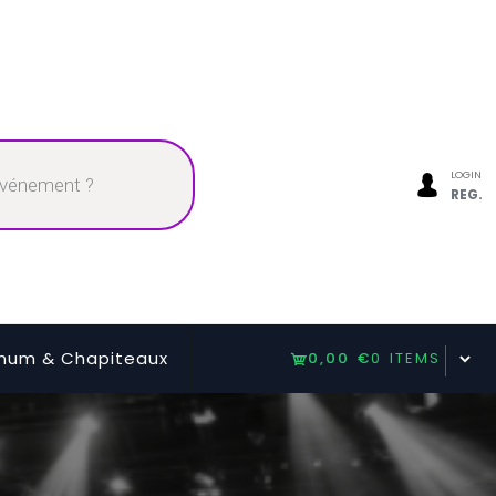
LOGIN
REG.
num & Chapiteaux
0,00 €
0 ITEMS