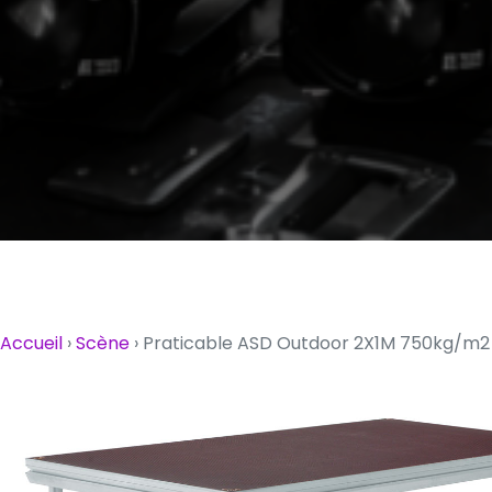
Accueil
›
Scène
›
Praticable ASD Outdoor 2X1M 750kg/m2