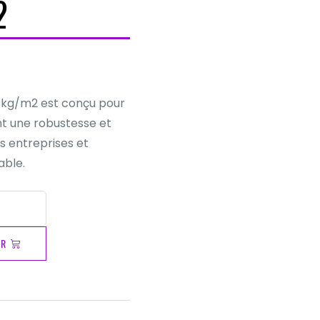
2
0kg/m2 est conçu pour
nt une robustesse et
es entreprises et
able.
ER